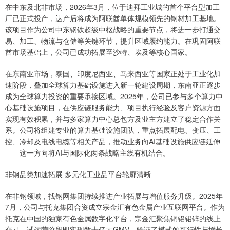
在中东及北非市场，2026年3月，位于迪拜工业城的首个平台型加工
厂已正式投产，达产后将成为阿联酋单体规模领先的钢材加工基地。
该项目作为公司中东钢铁超级中枢战略的重要节点，将进一步打通交
易、加工、物流与仓储等关键环节，提升区域履约能力。在巩固阿联
酋市场基础上，公司已成功拓展至沙特、埃及等核心国家。
在东南亚市场，泰国、印度尼西亚、马来西亚等国家正处于工业化加
速阶段，叠加全球算力基础设施进入新一轮建设周期，东南亚正逐步
成为全球算力投资的重要承接区域。2025年，公司已参与多个算力中
心基础设施项目，在供应链服务能力、项目执行经验及客户资源方面
实现有效积累，并与多家算力中心总包方及业主方建立了稳定合作关
系。公司将组建专业的算力基础设施团队，重点拓展配电、变压、工
控、冷却及电线电缆等相关产品，推动业务向AI基础设施供应链延伸
——这一方向将AI与国际化两条战略主线有机结合。
非钢品类加速拓展 多元化工业品平台轮廓清晰
在非钢领域，找钢网集团持续推进产业拓展与增值服务升级。2025年
7月，公司与托克集团合资成立宗金汇有色金属产业互联网平台。作为
托克在中国的独家有色金属数字化平台，宗金汇聚焦铜铝铅锌的线上
交易，试运营阶段即实现数十亿元GMV，验证了模式的可行性与增长