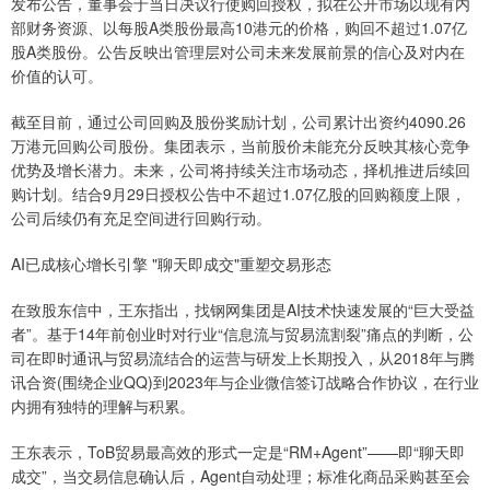
发布公告，董事会于当日决议行使购回授权，拟在公开市场以现有内
部财务资源、以每股A类股份最高10港元的价格，购回不超过1.07亿
股A类股份。公告反映出管理层对公司未来发展前景的信心及对内在
价值的认可。
截至目前，通过公司回购及股份奖励计划，公司累计出资约4090.26
万港元回购公司股份。集团表示，当前股价未能充分反映其核心竞争
优势及增长潜力。未来，公司将持续关注市场动态，择机推进后续回
购计划。结合9月29日授权公告中不超过1.07亿股的回购额度上限，
公司后续仍有充足空间进行回购行动。
AI已成核心增长引擎 "聊天即成交"重塑交易形态
在致股东信中，王东指出，找钢网集团是AI技术快速发展的“巨大受益
者”。基于14年前创业时对行业“信息流与贸易流割裂”痛点的判断，公
司在即时通讯与贸易流结合的运营与研发上长期投入，从2018年与腾
讯合资(围绕企业QQ)到2023年与企业微信签订战略合作协议，在行业
内拥有独特的理解与积累。
王东表示，ToB贸易最高效的形式一定是“RM+Agent”——即“聊天即
成交”，当交易信息确认后，Agent自动处理；标准化商品采购甚至会