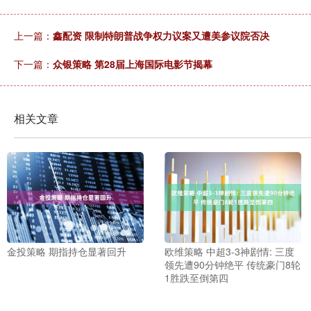
上一篇：
鑫配资 限制特朗普战争权力议案又遭美参议院否决
下一篇：
众银策略 第28届上海国际电影节揭幕
相关文章
金投策略 期指持仓显著回升
欧维策略 中超3-3神剧情: 三度
领先遭90分钟绝平 传统豪门8轮
1胜跌至倒第四