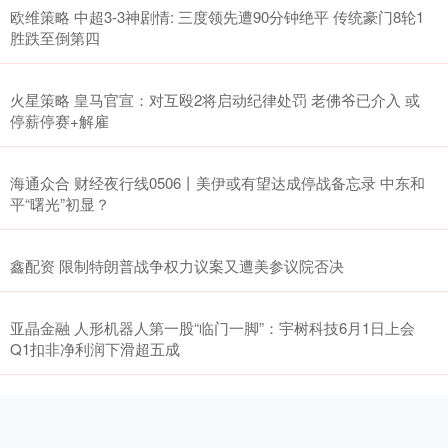
欧维策略 中超3-3神剧情: 三度领先遭90分钟绝平 传统豪门8轮1
胜跌至倒第四
火星策略 皇马官宣：对互殴2将启动纪律处罚 老佛爷已介入 或
停薪停赛+解雇
海通众合 财经夜行线0506丨美伊或有望达成停战备忘录 中东和
平“曙光”初显？
鑫配资 限制特朗普战争权力议案又遭美参议院否决
亚晶金融 人形机器人第一股“临门一脚”：宇树科技6月1日上会
Q1扣非净利润下滑超五成