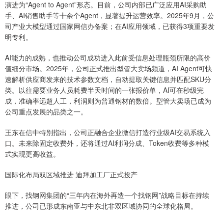
演进为“Agent to Agent”形态。目前，公司内部已广泛应用AI采购助
手、AI销售助手等十余个Agent，显著提升运营效率。2025年9月，公
司产业大模型通过国家网信办备案；在AI应用领域，已获得3项重要发
明专利。
AI能力的成熟，也推动公司成功进入此前受信息处理瓶颈所限的高价
值细分市场。2025年，公司正式推出型管大卖场频道，AI Agent可快
速解析供应商发来的技术参数文档，自动提取关键信息并匹配SKU分
类。以往需要业务人员耗费半天时间的一张报价单，AI可在秒级完
成，准确率远超人工，利润则为普通钢材的数倍。型管大卖场已成为
公司重点发展的品类之一。
王东在信中特别指出，公司正融合企业微信打造行业级AI交易系统入
口。未来除固定收费外，还将通过AI利润分成、Token收费等多种模
式实现更高收益。
国际化布局双区域推进 迪拜加工厂正式投产
眼下，找钢网集团的“三年内在海外再造一个找钢网”战略目标在持续
推进，公司已形成东南亚与中东北非双区域协同的全球化格局。