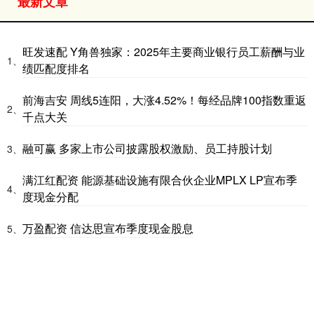
最新文章
旺发速配 Y角兽独家：2025年主要商业银行员工薪酬与业
1、
绩匹配度排名
前海吉安 周线5连阳，大涨4.52%！每经品牌100指数重返
2、
千点大关
融可赢 多家上市公司披露股权激励、员工持股计划
3、
满江红配资 能源基础设施有限合伙企业MPLX LP宣布季
4、
度现金分配
万盈配资 信达思宣布季度现金股息
5、