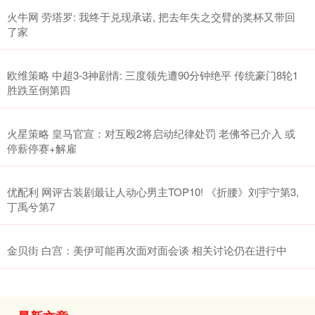
火牛网 劳塔罗: 我终于兑现承诺, 把去年失之交臂的奖杯又带回
了家
欧维策略 中超3-3神剧情: 三度领先遭90分钟绝平 传统豪门8轮1
胜跌至倒第四
火星策略 皇马官宣：对互殴2将启动纪律处罚 老佛爷已介入 或
停薪停赛+解雇
优配利 网评古装剧最让人动心男主TOP10! 《折腰》刘宇宁第3,
丁禹兮第7
金贝街 白宫：美伊可能再次面对面会谈 相关讨论仍在进行中