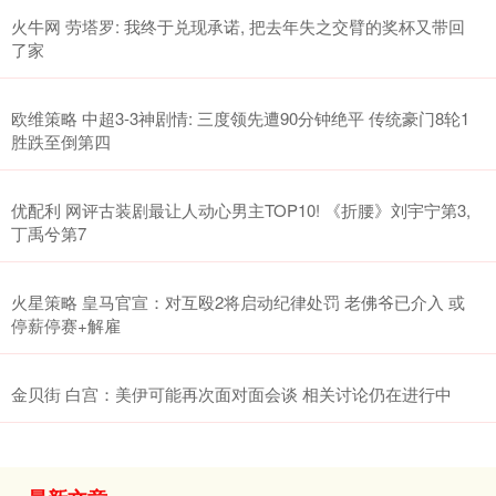
火牛网 劳塔罗: 我终于兑现承诺, 把去年失之交臂的奖杯又带回
了家
欧维策略 中超3-3神剧情: 三度领先遭90分钟绝平 传统豪门8轮1
胜跌至倒第四
优配利 网评古装剧最让人动心男主TOP10! 《折腰》刘宇宁第3,
丁禹兮第7
火星策略 皇马官宣：对互殴2将启动纪律处罚 老佛爷已介入 或
停薪停赛+解雇
金贝街 白宫：美伊可能再次面对面会谈 相关讨论仍在进行中