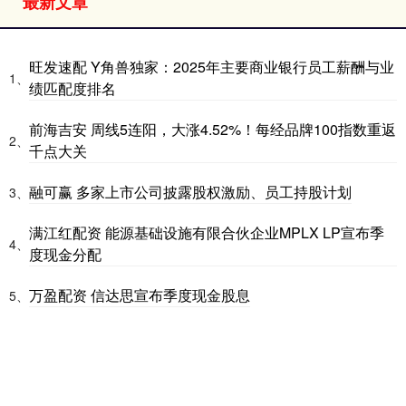
最新文章
旺发速配 Y角兽独家：2025年主要商业银行员工薪酬与业
1、
绩匹配度排名
前海吉安 周线5连阳，大涨4.52%！每经品牌100指数重返
2、
千点大关
融可赢 多家上市公司披露股权激励、员工持股计划
3、
满江红配资 能源基础设施有限合伙企业MPLX LP宣布季
4、
度现金分配
万盈配资 信达思宣布季度现金股息
5、