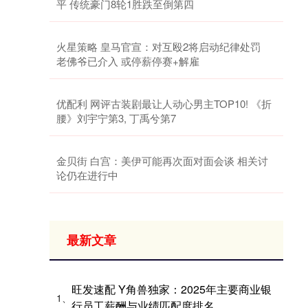
平 传统豪门8轮1胜跌至倒第四
火星策略 皇马官宣：对互殴2将启动纪律处罚
老佛爷已介入 或停薪停赛+解雇
优配利 网评古装剧最让人动心男主TOP10! 《折
腰》刘宇宁第3, 丁禹兮第7
金贝街 白宫：美伊可能再次面对面会谈 相关讨
论仍在进行中
最新文章
旺发速配 Y角兽独家：2025年主要商业银
1、
行员工薪酬与业绩匹配度排名