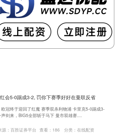
红会5-0踢成3-2, 罚你下赛季好好在曼联反省
欧冠终于迎回了红魔 赛季双杀利物浦 卡里克5-0踢成3-
剑来，BIG5全部斩于马下 曼市双雄赛....
来源：百胜证券平台
查看：
186
分类：
在线配资