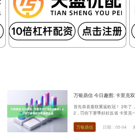
万银鼎信 今日趣图: 卡里克双
首先恭喜曼联重返欧冠！ 2年了，
2，罚你下赛季好好反省 卡里克一声
万银鼎信
日期：05-04