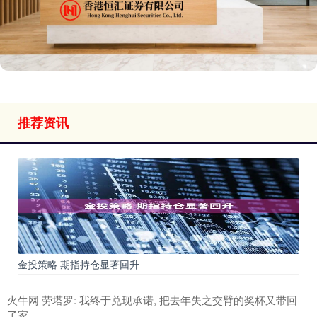
推荐资讯
金投策略 期指持仓显著回升
火牛网 劳塔罗: 我终于兑现承诺, 把去年失之交臂的奖杯又带回
了家