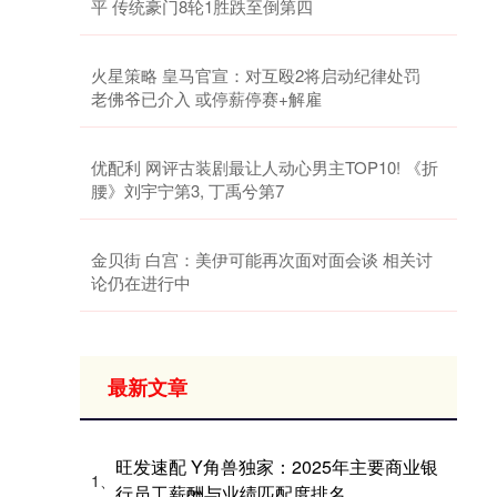
平 传统豪门8轮1胜跌至倒第四
火星策略 皇马官宣：对互殴2将启动纪律处罚
老佛爷已介入 或停薪停赛+解雇
优配利 网评古装剧最让人动心男主TOP10! 《折
腰》刘宇宁第3, 丁禹兮第7
金贝街 白宫：美伊可能再次面对面会谈 相关讨
论仍在进行中
最新文章
旺发速配 Y角兽独家：2025年主要商业银
1、
行员工薪酬与业绩匹配度排名