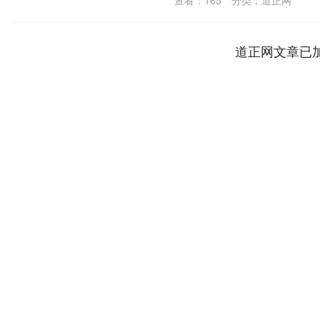
查看：
165
分类：
道正网
道正网文章已