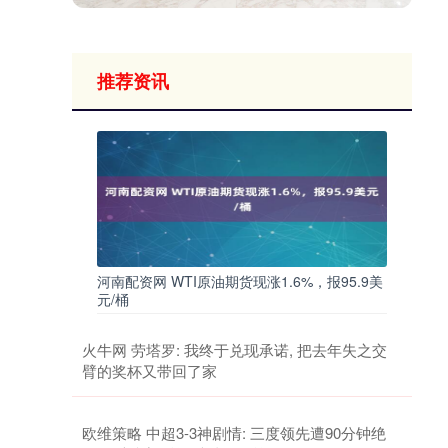
推荐资讯
河南配资网 WTI原油期货现涨1.6%，报95.9美
元/桶
火牛网 劳塔罗: 我终于兑现承诺, 把去年失之交
臂的奖杯又带回了家
欧维策略 中超3-3神剧情: 三度领先遭90分钟绝