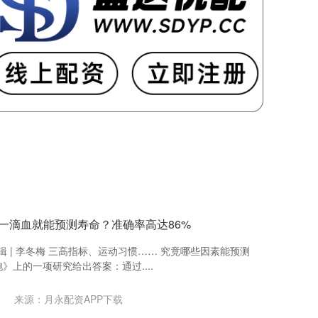
 | 查一滴血就能预测寿命？准确率高达86%
川 编辑 | 李冬梅 三高指标、运动习惯…… 究竟哪些因素能预测
》上的一项研究给出答案：通过....
来源：月永配资APP下载